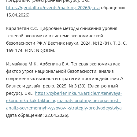
ГЭНДАЛЬФ. [Электронный ресурс]. URL:
https://gendalf.ru/events/marking_2026/(дата
обращения:
15.04.2026).
Карапетян С.С. Цифровые методы снижения уровня
теневой экономики в системе экономической
безопасности РФ // Вестник науки. 2024. №12 (81). Т. 3. С.
169-174. EDN: NDJODM.
Измайлов М.К., Арбенина Е.А. Теневая экономика как
фактор угроз национальной безопасности: анализ
современных вызовов и стратегий противодействия //
Бизнес и дизайн ревю. 2025. № 3 (39). [Электронный
ресурс]. URL:
https://cyberleninka.ru/article/n/tenevaya-
ekonomika-kak-faktor-ugroz-natsionalnoy-bezopasnosti-
analiz-sovremennyh-vyzovov-i-strategiy-protivodeystviya
(дата обращения: 22.04.2026).