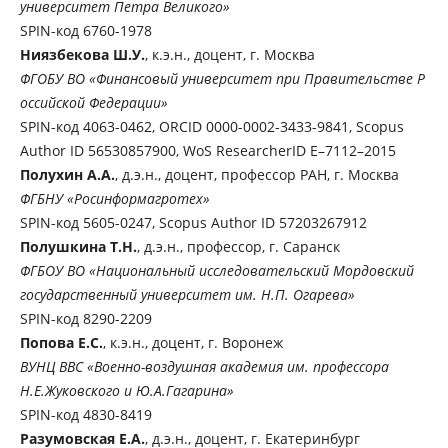
университет Петра Великого»
SPIN-код 6760-1978
Ниязбекова Ш.У.
, к.э.н., доцент, г. Москва
ФГОБУ ВО «Финансовый университет при Прав​ительстве Р​​​
оссийской Федерации»
SPIN-код 4063-0462, ORCID 0000-0002-3433-9841, Scopus
Author ID 56530857900, WoS ResearcherID E–7112–2015
Полухин А.А.
, д.э.н., доцент, профессор РАН, г. Москва
ФГБНУ «Росинформагротех»
SPIN-код 5605-0247, Scopus Author ID 57203267912
Полушкина Т.Н.
, д.э.н., профессор, г. Саранск
ФГБОУ ВО «Национальный исследовательский Мордовский
государственный университет им. Н.П. Огарева»
SPIN-код 8290-2209
Попова Е.С.
, к.э.н., доцент, г. Воронеж
ВУНЦ ВВС «Военно-воздушная академия им. профессора
Н.Е.Жуковского и Ю.А.Гагарина»
SPIN-код 4830-8419
Разумовская Е.А.
, д.э.н., доцент, г. Екатеринбург