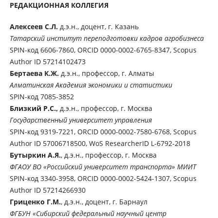
РЕДАКЦИОННАЯ КОЛЛЕГИЯ
Алексеев С.Л.
д.э.н., доцент, г. Казань
Татарский институт переподготовки кадров агробизнеса
SPIN-код 6606-7860, ORCID 0000-0002-6765-8347, Scopus
Author ID 57214102473
Бертаева К.Ж.
д.э.н., профессор, г. Алматы
Алматинская Академия экономики и статистики
SPIN-код 7085-3852
Близкий Р.С.,
д.э.н., профессор, г. Москва
Государственный университет управления
SPIN-код 9319-7221, ORCID 0000-0002-7580-6768, Scopus
Author ID 57006718500, WoS ResearcherID L-6792-2018
Бутыркин А.Я.
, д.э.н., профессор, г. Москва
ФГАОУ ВО «Российский университет транспорта» МИИТ
SPIN-код 3340-3958, ORCID 0000-0002-5424-1307, Scopus
Author ID 57214266930
Гриценко Г.М.
, д.э.н., доцент, г. Барнаул
ФГБУН «Сибирский федеральный научный центр