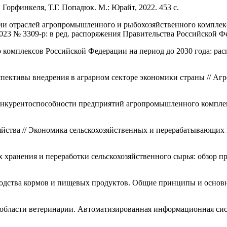
Горфинкеля, Т.Г. Попадюк. М.: Юрайт, 2022. 453 с.
ии отраслей агропромышленного и рыбохозяйственного комплекс
23 № 3309-р: в ред. распоряжения Правительства Российской Фе
комплексов Российской Федерации на период до 2030 года: рас
ктивы внедрения в аграрном секторе экономики страны // Агроин
нкурентоспособности предприятий агропромышленного комплекса
йства // Экономика сельскохозяйственных и перерабатывающих п
ранения и переработки сельскохозяйственного сырья: обзор пре
одства кормов и пищевых продуктов. Общие принципы и основн
в области ветеринарии. Автоматизированная информационная си