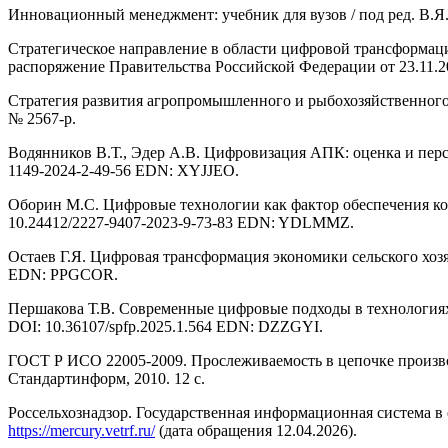
Инновационный менеджмент: учебник для вузов / под ред. В.Я. 
Стратегическое направление в области цифровой трансформац
распоряжение Правительства Российской Федерации от 23.11.20
Стратегия развития агропромышленного и рыбохозяйственного 
№ 2567-р.
Водянников В.Т., Эдер А.В. Цифровизация АПК: оценка и перспе
1149-2024-2-49-56 EDN: XYJJEO.
Оборин М.С. Цифровые технологии как фактор обеспечения ко
10.24412/2227-9407-2023-9-73-83 EDN: YDLMMZ.
Остаев Г.Я. Цифровая трансформация экономики сельского хозя
EDN: PPGCOR.
Першакова Т.В. Современные цифровые подходы в технологиях х
DOI: 10.36107/spfp.2025.1.564 EDN: DZZGYI.
ГОСТ Р ИСО 22005-2009. Прослеживаемость в цепочке произв
Стандартинформ, 2010. 12 с.
Россельхознадзор. Государственная информационная система 
https://mercury.vetrf.ru/
(дата обращения 12.04.2026).