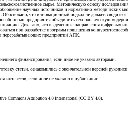
льскохозяйственное сырье. Методическую основу исследования
бобщение научных источников и нормативно-методических мате
. Обосновано, что инновационный подход не должен сводиться
способностью предприятия объединить технологическую модерн
нциацию. Доказано, что выделенные направления цифровых ин
ьзоваться при разработке программ повышения конкурентоспосо
и перерабатывающих предприятий АПК.
нешнего финансирования, если иное не указано авторами.
отовку статьи, ознакомились с окончательной версией рукописи
а интересов, если иное не указано в публикации.
e Commons Attribution 4.0 International (CC BY 4.0).