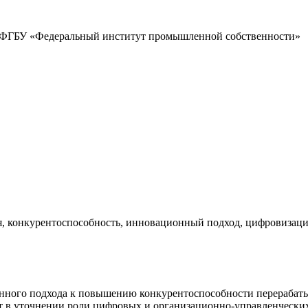
 ФГБУ «Федеральный институт промышленной собственности»
я, конкурентоспособность, инновационный подход, цифрови
онного подхода к повышению конкурентоспособности перераба
ит в уточнении роли цифровых и организационно-управленческ