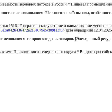
живаемости зерновых потоков в России // Пищевая промышленно
сти с использованием "Честного знака": вызовы, особенности,
татья 1516 "Географическое указание и наименование места про
15e3a042b436472a2a5a679e5cf09f13f8/
(дата обращения 12.04.2026
наименования мест происхождения товаров. [Электронный ресур
ектами Приволжского федерального округа // Вопросы российск