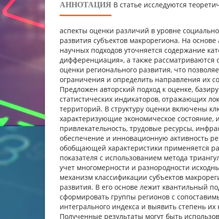
В статье исследуются теорети
АННОТАЦИЯ
аспекты оценки различий в уровне социально
развития субъектов макрорегиона. На основ
научных подходов уточняется содержание ка
дифференциация», а также рассматриваются 
оценки регионального развития, что позволяе
ограничения и определить направления их с
Предложен авторский подход к оценке, базир
статистических индикаторов, отражающих ло
территорий. В структуру оценки включены к
характеризующие экономическое состояние,
привлекательность, трудовые ресурсы, инфра
обеспечение и инновационную активность ре
обобщающей характеристики применяется ра
показателя с использованием метода триангу
учет многомерности и разнородности исходны
механизм классификации субъектов макрорег
развития. В его основе лежит квантильный п
сформировать группы регионов с сопостави
интегрального индекса и выявить степень их
Полученные результаты могут быть использо