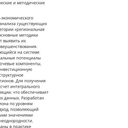
ческие и методические
-экономического
е анализа существующих
тегории «региональная
основные методики
т выявить их
овершенствования.
ующийся на системе
кальные потенциалы
лючевые компоненты,
 инвестиционную
структурное
гионов. Для получения
счет интегрального
ляции, что обеспечивает
х данных. Разработан
иона по уровням
одход, позволяющий
мыми значениями
 неоднородности.
ваны в практике