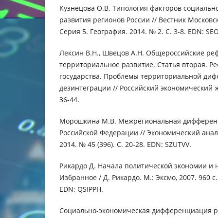
Кузнецова О.В. Типология факторов социальн
развития регионов России // Вестник Московс
Серия 5. География. 2014. № 2. С. 3-8. EDN: SE
Лексин В.Н., Швецов А.Н. Общероссийские ре
территориальное развитие. Статья вторая. Р
государства. Проблемы территориальной ди
дезинтеграции // Российский экономический жу
36-44.
Морошкина М.В. Межрегиональная дифферен
Российской Федерации // Экономический анали
2014. № 45 (396). С. 20-28. EDN: SZUTVV.
Рикардо Д. Начала политической экономии и 
Избранное / Д. Рикардо. М.: Эксмо, 2007. 960 с
EDN: QSIPPH.
Социально-экономическая дифференциация р