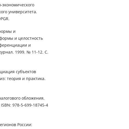
о-экономического
кого университета.
OPGR.
формы и
еформы и целостность
фференциации и
рнал. 1999. № 11-12. С.
циация субъектов
з: теория и практика.
налогового обложения.
. ISBN: 978-5-699-18745-4
егионов России: