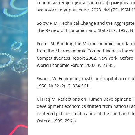
основные тенденции и факторы формирования
экономика и управление. 2023. №4 (76). ISSN 1
Solow R.M. Technical Change and the Aggregate 
The Review of Economics and Statistics. 1957. № 3
Porter M. Building the Microeconomic Foundation
from the Microeconomic Competitiveness Index. 
Competitiveness Report 2002. New York: Oxford U
World Economic Forum, 2002. P. 23-45.
Swan T.W. Economic growth and capital accumul
1956. № 32 (2). С. 334-361.
Ul Haq M. Reflections on Human Development: H
development economics shifted from national a
centered policies, told by one of the chief archi
Oxford, 1995. 296 р.