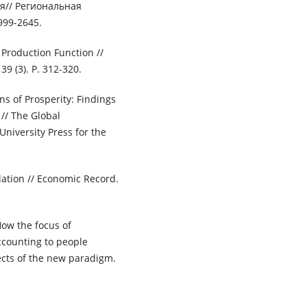
// Региональная
999-2645.
Production Function //
9 (3). P. 312-320.
s of Prosperity: Findings
// The Global
niversity Press for the
ation // Economic Record.
ow the focus of
ccounting to people
tects of the new paradigm.