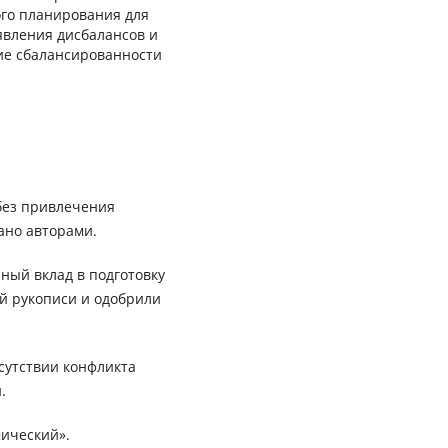
ого планирования для
явления дисбалансов и
ие сбалансированности
без привлечения
ано авторами.
ный вклад в подготовку
ей рукописи и одобрили
сутствии конфликта
.
ический».