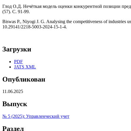
Глод О.Д. Нечёткая модель оценки конкурентной позиции пред
(57). С. 91-99.
Biswas P., Niyogi J. G. Analysing the competitiveness of industries u
10.29141/2218-5003-2024-15-1-4.
Загрузки
PDF
JATS XML
Опубликован
11.06.2025
Выпуск
№ 5 (2025): Управленческий учет
Раздел