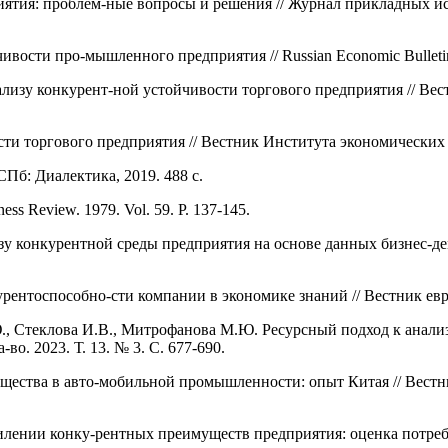
тия: проблем-ные вопросы и решения // Журнал прикладных иссл
сти про-мышленного предприятия // Russian Economic Bulletin. 
изу конкурент-ной устойчивости торгового предприятия // Вест
и торгового предприятия // Вестник Института экономических ис
СПб: Диалектика, 2019. 488 с.
ess Review. 1979. Vol. 59. P. 137-145.
зу конкурентной среды предприятия на основе данных бизнес-де
нтоспособно-сти компании в экономике знаний // Вестник евраз
., Стеклова И.В., Митрофанова М.Ю. Ресурсный подход к анали
о. 2023. Т. 13. № 3. С. 677-690.
ества в авто-мобильной промышленности: опыт Китая // Вестник
илении конку-рентных преимуществ предприятия: оценка потреб