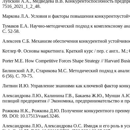
Лубский А.А., Медведева В.В. Конкурентоспособность предприя
7516_2021_1_2_48.
Маркова Л.А. Условия и факторы повышения конкурентоустойчиво
Тумаков Е.А. Научно-методический подход к комплексному анал
С. 52-58.
Алексеев С.Б. Механизм обеспечения конкурентной устойчивост
Котлер Ф. Основы маркетинга. Краткий курс / пер. с англ.. М.; 
Porter M.E. How Competitive Forces Shape Strategy // Harvard Busin
Билинский А.Р., Старикова М.С. Методический подход к анали
6 (56). С. 70-75.
Литвин И.Ю. Управление знаниями как ключевой фактор конкуре
Александрова Л.Ю., Калинина Г.В., Бакаева Ж.Ю., Мунши А.Ю
позиций предприятия // Экономика, предпринимательство и пра-в
Рожкова Н.К., Рожкова Д.Ю. Получение конкурентного преимущ
99. DOI: 10.17513/vaael.3246.
Александрова Л.Ю., Александрова О.С. Имидж и его роль в ус