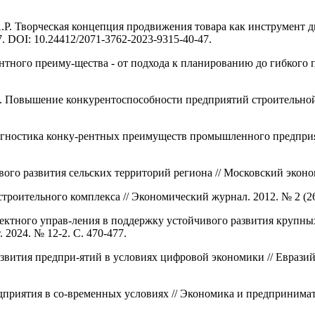
А.Р. Творческая концепция продвижения товара как инструмент
7. DOI: 10.24412/2071-3762-2023-9315-40-47.
ного преиму-щества - от подхода к планированию до гибкого п
В. Повышение конкурентоспособности предприятий строительной
агностика конку-рентных преимуществ промышленного предприят
го развития сельских территорий региона // Московский экономи
оительного комплекса // Экономический журнал. 2012. № 2 (26)
ектного управ-ления в поддержку устойчивого развития крупны
2024. № 12-2. С. 470-477.
звития предпри-ятий в условиях цифровой экономики // Евразийс
риятия в со-временных условиях // Экономика и предпринимател