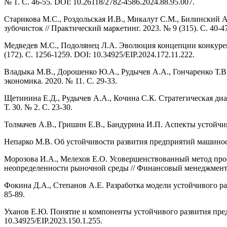
№ 1. С. 46-55. DOI: 10.26118/2782-4586.2024.88.95.007.
Старикова М.С., Роздольская И.В., Микалут С.М., Билинский 
зубочисток // Практический маркетинг. 2023. № 9 (315). С. 40-4
Медведев М.С., Подолянец Л.А. Эволюция концепции конкурент
(172). С. 1256-1259. DOI: 10.34925/EIP.2024.172.11.222.
Владыка М.В., Дорошенко Ю.А., Рудычев А.А., Гончаренко Т.
экономика. 2020. № 11. С. 29-33.
Щетинина Е.Д., Рудычев А.А., Кочина С.К. Стратегическая ди
Т. 30. № 2. С. 23-30.
Толмачев А.В., Гришин Е.В., Бандурина И.П. Аспекты устойчиво
Непарко М.В. Об устойчивости развития предприятий машиностр
Морозова И.А., Мелехов Е.О. Усовершенствованный метод про
неопределенности рыночной среды // Финансовый менеджмент. 
Фокина Д.А., Степанов А.Е. Разработка модели устойчивого ра
85-89.
Уханов Е.Ю. Понятие и компоненты устойчивого развития предп
10.34925/EIP.2023.150.1.255.