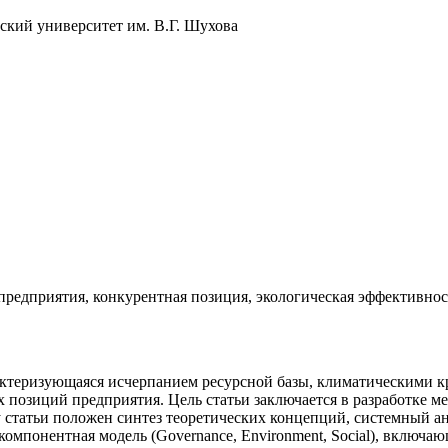
ский университет им. В.Г. Шухова
редприятия, конкурентная позиция, экологическая эффективнос
актеризующаяся исчерпанием ресурсной базы, климатическими к
 позиций предприятия. Цель статьи заключается в разработке 
 статьи положен синтез теоретических концепций, системный ан
омпонентная модель (Governance, Environment, Social), включа