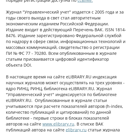
порядке регистрации доступна по
ссылке
.
Журнал "Управленческий учет" издается с 2005 года и за
годы своего выхода в свет стал авторитетным
экономическим изданием Российской Федерации.
Издание входит в действующий Перечень ВАК. ISSN 1814-
8476. Издание зарегистрировано Федеральной службой
по надзору в сфере связи, информационных технологий и
массовых коммуникаций, свидетельство о регистрации
ПИ № ФС 77 - 70280. Всем опубликованным в журнале
статьям присваивается цифровой идентификатор
объекта DOI.
В настоящее время на сайте eLIBRARY.RU индексация
научных журналов может осуществлять на трех уровнях -
ядро РИНЦ, РИНЦ, библиотека eLIBRARY.RU. Журнал
"Управленческий учет" индексируется по библиотеке
eLIBRARY.RU. Опубликованные в журнале статьи
учитываются при расчете показателей авторов (h-index,
количество публикаций и цитирований) по данной
библиотеке - первые строки в блоках показателей
авторов на сайте
www.elibrary.ru
. В списке ВАК
публикаций автора на сайте
elibrary.ru
статьи журнала