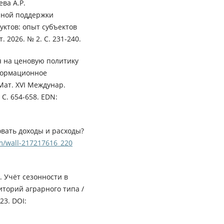
ева А.Р.
нной поддержки
ктов: опыт субъектов
 2026. № 2. С. 231-240.
я на ценовую политику
формационное
ат. XVI Междунар.
С. 654-658. EDN:
овать доходы и расходы?
om/wall-217217616_220
. Учёт сезонности в
торий аграрного типа /
23. DOI: