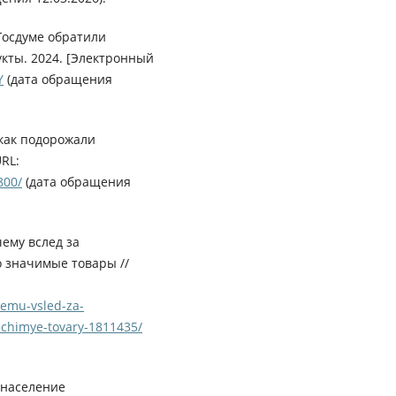
Госдуме обратили
кты. 2024. [Электронный
Y
(дата обращения
как подорожали
URL:
800/
(дата обращения
чему вслед за
 значимые товары //
chemu-vsled-za-
achimye-tovary-1811435/
 население