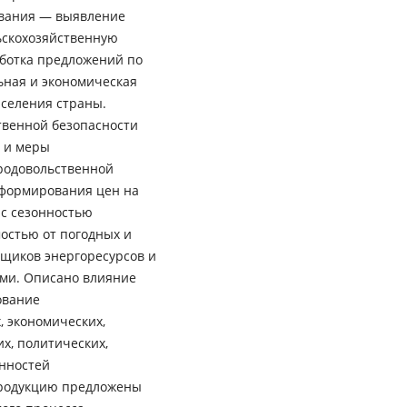
ования — выявление
ьскохозяйственную
аботка предложений по
ьная и экономическая
аселения страны.
твенной безопасности
ы и меры
родовольственной
 формирования цен на
 с сезонностью
мостью от погодных и
вщиков энергоресурсов и
ми. Описано влияние
ование
, экономических,
х, политических,
нностей
продукцию предложены