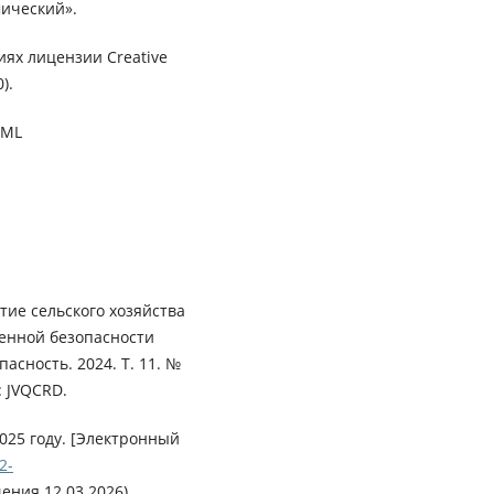
ический».
иях лицензии Creative
).
XML
итие сельского хозяйства
венной безопасности
асность. 2024. Т. 11. №
: JVQCRD.
025 году. [Электронный
2-
ения 12.03.2026).