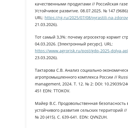
качественными продуктами // Российская газе
Устойчивое развитие. 08.07.2025. № 147 (9686)
URL:
https://rg.ru/2025/07/08/vyrastili-na-zdoro
21.03.2026).
Тот самый 3,3%: почему агросектор кормит стр
04.03.2026. [Электронный ресурс]. URL:
https://www.agrorisk.ru/post/gdp-2025-dolya-ap
23.03.2026).
Тактарова С.В. Анализ социально-экономичес
агропромышленного комплекса России // Russia
management, 2024. Т. 12. № 2: DOI: 10.29039/2
451 EDN: TTOKOV.
Майер В.С. Продовольственная безопасность 
устойчивого развития сельских территорий //
№ 20 (415). С. 639-641. EDN: QVNZUH.