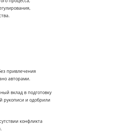
ого процесса,
егулирования,
ства.
без привлечения
ано авторами.
ный вклад в подготовку
ей рукописи и одобрили
сутствии конфликта
.