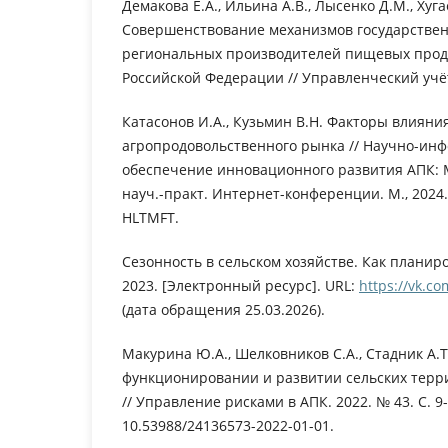
Демакова Е.А., Ильина А.В., Лысенко Д.М., Хуга
Совершенствование механизмов государстве
региональных производителей пищевых проду
Российской Федерации // Управленческий учёт.
Катасонов И.А., Кузьмин В.Н. Факторы влияни
агропродовольственного рынка // Научно-ин
обеспечение инновационного развития АПК: М
науч.-практ. Интернет-конференции. М., 2024. 
HLTMFT.
Сезонность в сельском хозяйстве. Как планир
2023. [Электронный ресурс]. URL:
https://vk.c
(дата обращения 25.03.2026).
Макурина Ю.А., Шелковников С.А., Стадник А.Т
функционировании и развитии сельских терри
// Управление рисками в АПК. 2022. № 43. С. 9-
10.53988/24136573-2022-01-01.