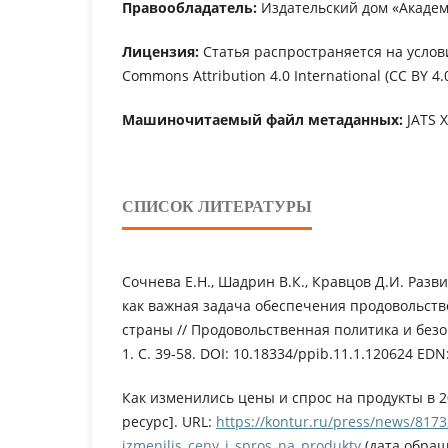
Правообладатель:
Издательский дом «Академ
Лицензия:
Статья распространяется на услов
Commons Attribution 4.0 International (CC BY 4.0
Машиночитаемый файл метаданных:
JATS 
СПИСОК ЛИТЕРАТУРЫ
Сочнева Е.Н., Шадрин В.К., Кравцов Д.И. Разв
как важная задача обеспечения продовольст
страны // Продовольственная политика и безоп
1. С. 39-58. DOI: 10.18334/ppib.11.1.120624 EDN
Как изменились цены и спрос на продукты в 2
ресурс]. URL:
https://kontur.ru/press/news/8173
izmenilis_ceny_i_spros_na_produkty
(дата обращ