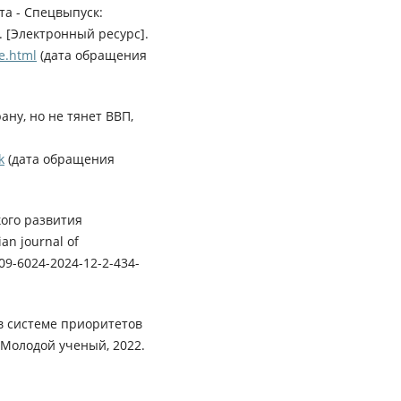
та - Спецвыпуск:
. [Электронный ресурс].
ve.html
(дата обращения
ану, но не тянет ВВП,
k
(дата обращения
кого развития
n journal of
409-6024-2024-12-2-434-
в системе приоритетов
 Молодой ученый, 2022.