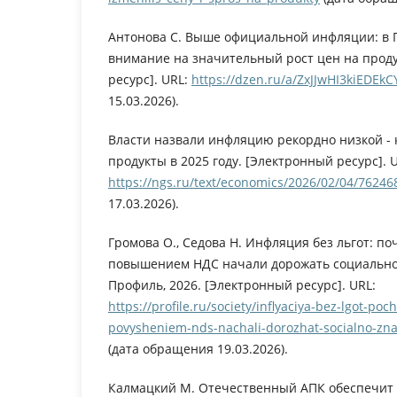
Антонова C. Выше официальной инфляции: в 
внимание на значительный рост цен на проду
ресурс]. URL:
https://dzen.ru/a/ZxJJwHI3kiEDEkC
15.03.2026).
Власти назвали инфляцию рекордно низкой - 
продукты в 2025 году. [Электронный ресурс]. 
https://ngs.ru/text/economics/2026/02/04/76246
17.03.2026).
Громова О., Седова Н. Инфляция без льгот: по
повышением НДС начали дорожать социально
Профиль, 2026. [Электронный ресурс]. URL:
https://profile.ru/society/inflyaciya-bez-lgot-po
povysheniem-nds-nachali-dorozhat-socialno-zn
(дата обращения 19.03.2026).
Калмацкий М. Отечественный АПК обеспечит