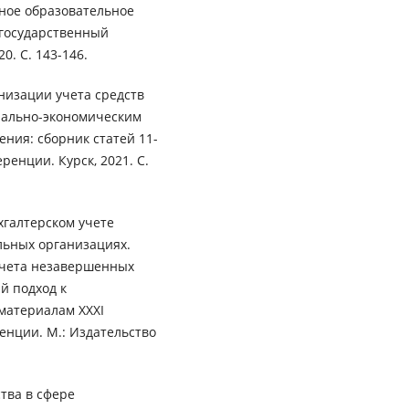
ное образовательное
государственный
. С. 143-146.
низации учета средств
иально-экономическим
ния: сборник статей 11-
енции. Курск, 2021. С.
хгалтерском учете
льных организациях.
учета незавершенных
й подход к
материалам XXXI
нции. М.: Издательство
тва в сфере