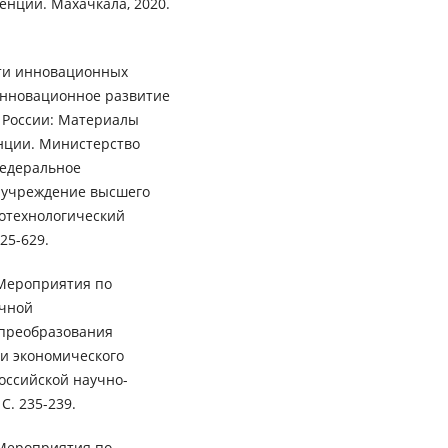
нции. Махачкала, 2020.
сти инновационных
Инновационное развитие
 России: Материалы
нции. Министерство
Федеральное
 учреждение высшего
ротехнологический
25-629.
 Мероприятия по
очной
 преобразования
 и экономического
оссийской научно-
С. 235-239.
 Мероприятия по