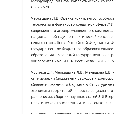
Международной научно-практической конфере
С. 625-628.
Черкашина Л.В. Оценка конкурентоспособно
технологий в финансово-кредитной сфере // 
современного агропромышленного комплекса
национальной научно-практической конфере
сельского хозяйства Российской Федерации; 
государственное бюджетное образовательное
образования "Рязанский государственный аг
университет имени П.А. Костычева". 2016. С. 6
Чурилов Д.Г., Черкашина Л.В., Меньшова Е.В.
оптимизации бюджетных расходов и долгоср
сбалансированности бюджета // Структурные
экономики территорий: в поиске социального
равновесия: сборник научных статей 3-й Всер
практической конференции. В 2-х томах, 2020. 
Чурилов Д.Г., Черкашина Л.В., Меньшова Е.В.