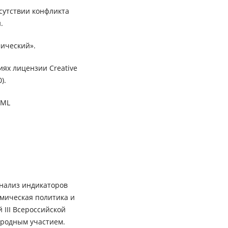
сутствии конфликта
.
ический».
иях лицензии Creative
).
XML
 Анализ индикаторов
омическая политика и
 III Всероссийской
ародным участием.