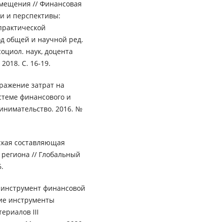
мещения // Финансовая
и и перспективы:
практической
Под общей и научной ред.
 социол. наук, доцента
2018. С. 16-19.
тражение затрат на
стеме финансового и
инимательство. 2016. №
еская составляющая
региона // Глобальный
.
к инструмент финансовой
кие инструменты
ериалов III