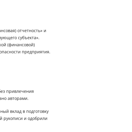
нсовая) отчетность» и
вующего субъекта».
кой (финансовой)
зопасности предприятия.
без привлечения
ано авторами.
ный вклад в подготовку
ей рукописи и одобрили