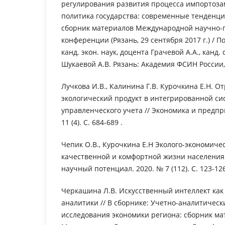
регулирования развития процесса импортоза
политика государства: современные тенденци
сборник материалов Международной научно-
конференции (Рязань, 29 сентября 2017 г.) / 
канд. экон. наук, доцента Грачевой А.А., канд.
Шукаевой А.В. Рязань: Академия ФСИН России, 
Лучкова И.В., Калинина Г.В. Курочкина Е.Н. О
экологический продукт в интегрированной си
управленческого учета // Экономика и предпр
11 (4). С. 684-689 .
Чепик О.В., Курочкина Е.Н Эколого-экономич
качественной и комфортной жизни населения 
научный потенциал. 2020. № 7 (112). С. 123-126
Черкашина Л.В. Искусственный интеллект ка
аналитики // В сборнике: Учетно-аналитичес
исследования экономики региона: сборник мат