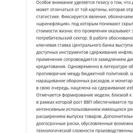
Особое внимание уделяется тезису о том, чт
может отличаться от той картины, которая о
статистике. Фиксируется явление, обозначае
«шринкфляция», под которым понимают скры
стоимости жизни; его проявления оказывают 
потребительский сектор. В работе обосновано,
ключевая ставка Центрального банка выступа
доступных инструментов сдерживания инфляци
применение сопровождается замедлением ди
кредитования. Одновременно в литературе о
противоречие между бюджетной политикой, 
наращивание оборонных расходов, и монетарн
в свою очередь, нацелена на сдерживание из
Отмечается формирование модели, близкой к
в рамках которой рост ВВП обеспечивается п
интенсивным использованием имеющихся рес
расширением выпуска товаров. Дополнитель
долгосрочные риски, обусловленные возмож
технологической сложности производственны