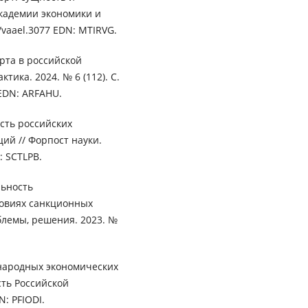
академии экономики и
3/vaael.3077 EDN: MTIRVG.
рта в российской
тика. 2024. № 6 (112). С.
 EDN: ARFAHU.
сть российских
ий // Форпост науки.
: SCTLPB.
льность
овиях санкционных
блемы, решения. 2023. №
народных экономических
ть Российской
: PFIODI.