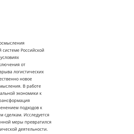
 осмысления
 системе Российской
 условиях
ключения от
зрыва логистических
ественно новое
мысления. В работе
альной экономики к
трансформация
менением подходов к
м сделкам. Исследуется
енной меры превратился
ической деятельности.