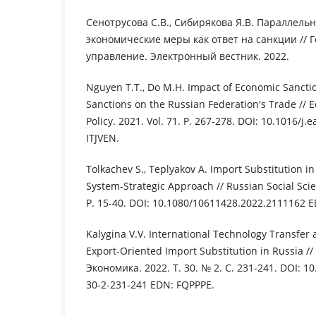
Сенотрусова С.В., Сибирякова Я.В. Параллель
экономические меры как ответ на санкции // 
управление. Электронный вестник. 2022.
Nguyen T.T., Do M.H. Impact of Economic Sancti
Sanctions on the Russian Federation's Trade // 
Policy. 2021. Vol. 71. P. 267-278. DOI: 10.1016/j
ITJVEN.
Tolkachev S., Teplyakov A. Import Substitution i
System-Strategic Approach // Russian Social Scie
P. 15-40. DOI: 10.1080/10611428.2022.2111162 
Kalygina V.V. International Technology Transfer a
Export-Oriented Import Substitution in Russia /
Экономика. 2022. Т. 30. № 2. С. 231-241. DOI: 1
30-2-231-241 EDN: FQPPPE.