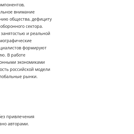
омпонентов,
ельное внимание
ению общества, дефициту
оборонного сектора.
 занятостью и реальной
емографические
ециалистов формируют
ю. В работе
ионными экономиками
ость российской модели
глобальные рынки.
без привлечения
ано авторами.