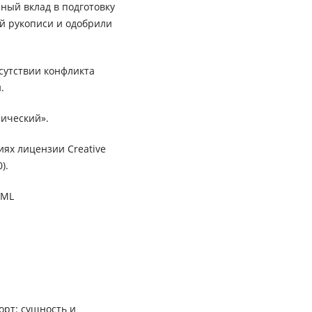
ный вклад в подготовку
ей рукописи и одобрили
сутствии конфликта
.
ический».
иях лицензии Creative
).
XML
орт: сущность и