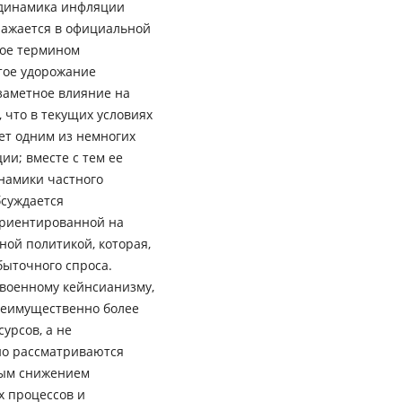
о динамика инфляции
тражается в официальной
мое термином
тое удорожание
заметное влияние на
 что в текущих условиях
ет одним из немногих
и; вместе с тем ее
намики частного
бсуждается
ориентированной на
ой политикой, которая,
быточного спроса.
 военному кейнсианизму,
реимущественно более
урсов, а не
но рассматриваются
ным снижением
х процессов и